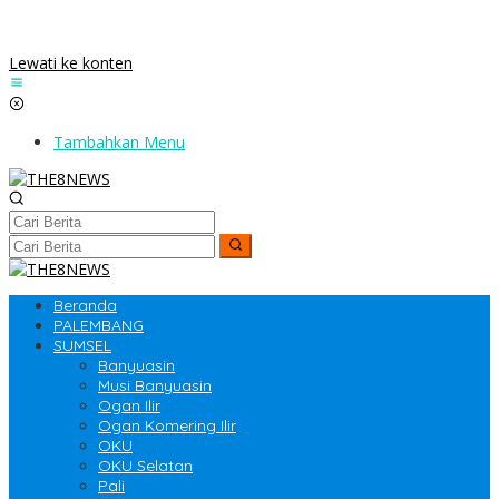
Lewati ke konten
Tambahkan Menu
Beranda
PALEMBANG
SUMSEL
Banyuasin
Musi Banyuasin
Ogan Ilir
Ogan Komering Ilir
OKU
OKU Selatan
Pali