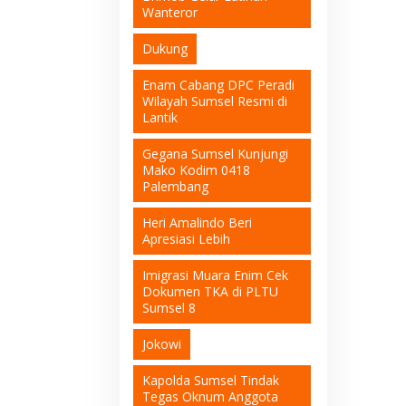
Wanteror
Dukung
Enam Cabang DPC Peradi
Wilayah Sumsel Resmi di
Lantik
Gegana Sumsel Kunjungi
Mako Kodim 0418
Palembang
Heri Amalindo Beri
Apresiasi Lebih
Imigrasi Muara Enim Cek
Dokumen TKA di PLTU
Sumsel 8
Jokowi
Kapolda Sumsel Tindak
Tegas Oknum Anggota