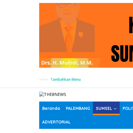
L
Tambahkan Menu
e
w
a
t
i
k
Beranda
PALEMBANG
SUMSEL
POLI
e
k
ADVERTORIAL
o
n