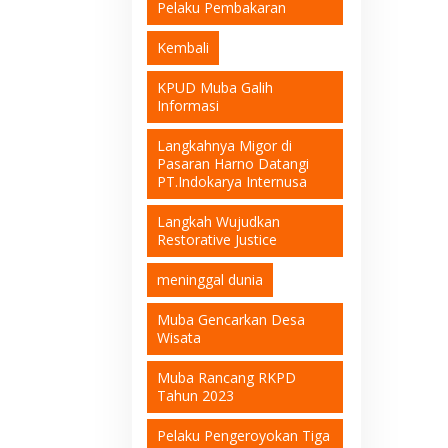
Pelaku Pembakaran
Kembali
KPUD Muba Galih
Informasi
Langkahnya Migor di
Pasaran Harno Datangi
PT.Indokarya Internusa
Langkah Wujudkan
Restorative Justice
meninggal dunia
Muba Gencarkan Desa
Wisata
Muba Rancang RKPD
Tahun 2023
Pelaku Pengeroyokan Tiga