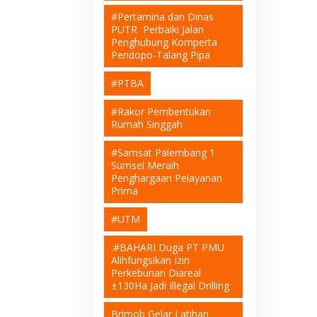
#Pertamina dan Dinas
PUTR Perbaiki Jalan
Penghubung Komperta
Pendopo-Talang Pipa
#PTBA
#Rakor Pembentukan
Rumah Singgah
#Samsat Palembang 1
Sumsel Meraih
Penghargaan Pelayanan
Prima
#UTM
.#BAHARI Duga PT PMU
Alihfungsikan Izin
Perkebunan Diareal
±130Ha Jadi Illegal Drilling
Brimob Gelar Latihan