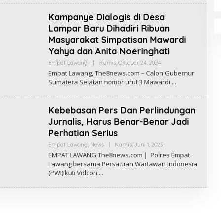
S
E
D
Kampanye Dialogis di Desa
A
K
Lampar Baru Dihadiri Ribuan
S
Masyarakat Simpatisan Mawardi
I
T
Yahya dan Anita Noeringhati
H
E
Empat Lawang
|
Kamis, Oktober 24, 2024
O
8
L
Empat Lawang, The8news.com – Calon Gubernur
N
E
E
Sumatera Selatan nomor urut 3 Mawardi
H
W
I
S
R
A
Kebebasan Pers Dan Perlindungan
W
A
Jurnalis, Harus Benar-Benar Jadi
N
Perhatian Serius
Empat Lawang
,
News
|
Kamis, Juni 1, 2023
O
L
EMPAT LAWANG,The8news.com | Polres Empat
E
Lawang bersama Persatuan Wartawan Indonesia
H
(PWI)ikuti Vidcon
R
E
D
A
K
S
I
T