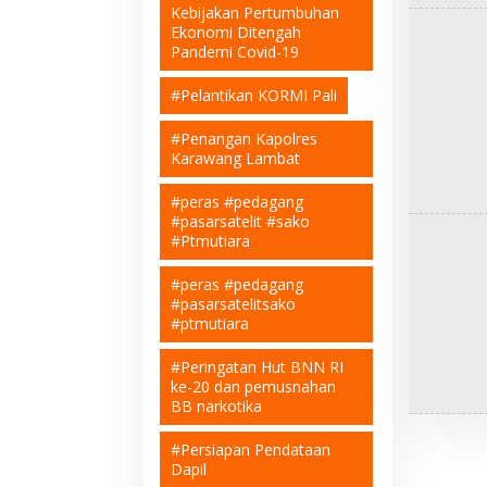
Kebijakan Pertumbuhan
Ekonomi Ditengah
Pandemi Covid-19
#Pelantikan KORMI Pali
#Penangan Kapolres
Karawang Lambat
#peras #pedagang
#pasarsatelit #sako
#Ptmutiara
#peras #pedagang
#pasarsatelitsako
#ptmutiara
#Peringatan Hut BNN RI
ke-20 dan pemusnahan
BB narkotika
#Persiapan Pendataan
Dapil