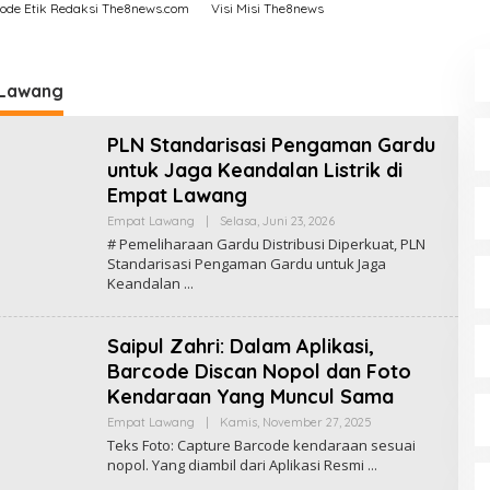
ode Etik Redaksi The8news.com
Visi Misi The8news
 Lawang
PLN Standarisasi Pengaman Gardu
untuk Jaga Keandalan Listrik di
Empat Lawang
Empat Lawang
|
Selasa, Juni 23, 2026
O
L
# Pemeliharaan Gardu Distribusi Diperkuat, PLN
E
Standarisasi Pengaman Gardu untuk Jaga
H
Keandalan
R
E
D
A
Saipul Zahri: Dalam Aplikasi,
K
S
Barcode Discan Nopol dan Foto
I
T
Kendaraan Yang Muncul Sama
H
E
Empat Lawang
|
Kamis, November 27, 2025
O
8
L
Teks Foto: Capture Barcode kendaraan sesuai
N
E
nopol. Yang diambil dari Aplikasi Resmi
E
H
W
R