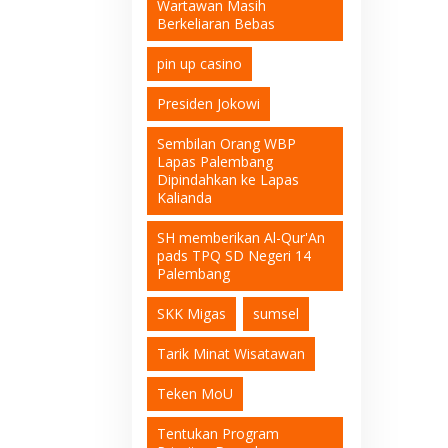
Wartawan Masih
Berkeliaran Bebas
pin up casino
Presiden Jokowi
Sembilan Orang WBP
Lapas Palembang
Dipindahkan ke Lapas
Kalianda
SH memberikan Al-Qur'An
pads TPQ SD Negeri 14
Palembang
SKK Migas
sumsel
Tarik Minat Wisatawan
Teken MoU
Tentukan Program