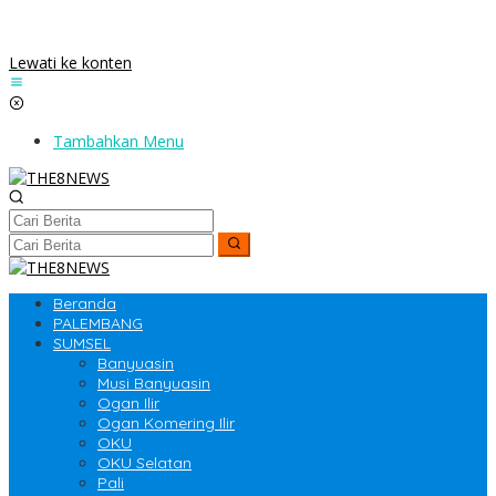
Lewati ke konten
Tambahkan Menu
Beranda
PALEMBANG
SUMSEL
Banyuasin
Musi Banyuasin
Ogan Ilir
Ogan Komering Ilir
OKU
OKU Selatan
Pali