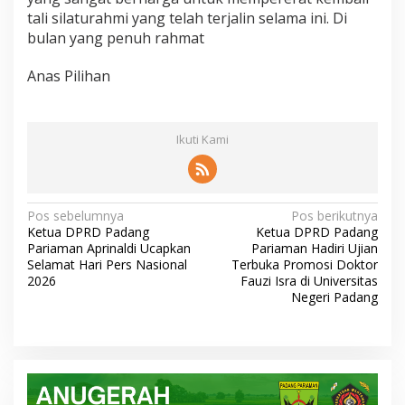
tali silaturahmi yang telah terjalin selama ini. Di
bulan yang penuh rahmat
Anas Pilihan
Ikuti Kami
N
Pos sebelumnya
Pos berikutnya
Ketua DPRD Padang
Ketua DPRD Padang
a
Pariaman Aprinaldi Ucapkan
Pariaman Hadiri Ujian
v
Selamat Hari Pers Nasional
Terbuka Promosi Doktor
2026
Fauzi Isra di Universitas
i
Negeri Padang
g
a
s
i