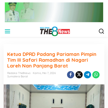
L
e
w
a
t
i
Ketua DPRD Padang Pariaman Pimpin
k
e
Tim III Safari Ramadhan di Nagari
k
Lareh Nan Panjang Barat
o
n
Redaksi The8news
Kamis, Mei 7, 2026
t
Sumatera Barat
e
n