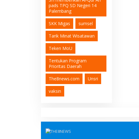
pads TPQ SD Negeri 14
Palembang
SKK Migas
sumsel
Tarik Minat Wisatawan
Teken MoU
Tentukan Program
Prioritas Daerah
The8news.com
Unsri
vaksin