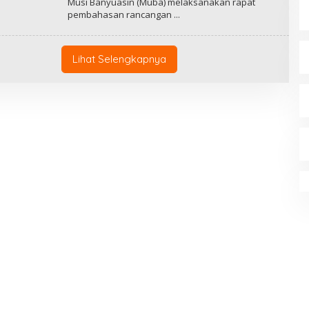
Musi Banyuasin (Muba) melaksanakan rapat
H
pembahasan rancangan
R
E
D
A
K
Lihat Selengkapnya
S
I
T
H
E
8
N
E
W
S