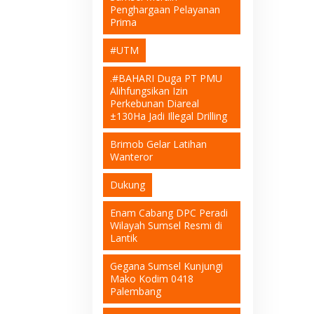
Penghargaan Pelayanan
Prima
#UTM
.#BAHARI Duga PT PMU
Alihfungsikan Izin
Perkebunan Diareal
±130Ha Jadi Illegal Drilling
Brimob Gelar Latihan
Wanteror
Dukung
Enam Cabang DPC Peradi
Wilayah Sumsel Resmi di
Lantik
Gegana Sumsel Kunjungi
Mako Kodim 0418
Palembang