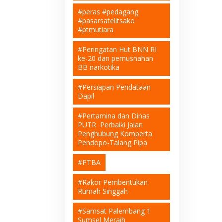
#peras #pedagang
#pasarsatelitsako
#ptmutiara
#Peringatan Hut BNN RI
ke-20 dan pemusnahan
BB narkotika
#Persiapan Pendataan
Dapil
#Pertamina dan Dinas
PUTR Perbaiki Jalan
Penghubung Komperta
Pendopo-Talang Pipa
#PTBA
#Rakor Pembentukan
Rumah Singgah
#Samsat Palembang 1
Sumsel Meraih