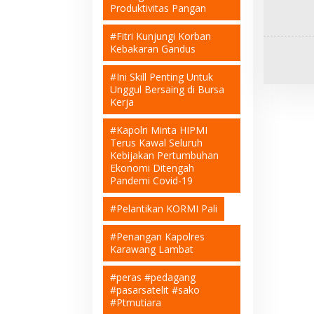
Produktivitas Pangan
#Fitri Kunjungi Korban
Kebakaran Gandus
#Ini Skill Penting Untuk
Unggul Bersaing di Bursa
Kerja
#Kapolri Minta HIPMI
Terus Kawal Seluruh
Kebijakan Pertumbuhan
Ekonomi Ditengah
Pandemi Covid-19
#Pelantikan KORMI Pali
#Penangan Kapolres
Karawang Lambat
#peras #pedagang
#pasarsatelit #sako
#Ptmutiara