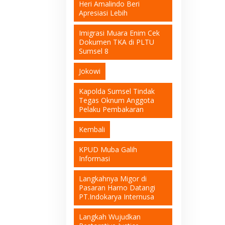
Heri Amalindo Beri
Apresiasi Lebih
Imigrasi Muara Enim Cek
Dokumen TKA di PLTU
Sumsel 8
Jokowi
Kapolda Sumsel Tindak
Tegas Oknum Anggota
Pelaku Pembakaran
Kembali
KPUD Muba Galih
Informasi
Langkahnya Migor di
Pasaran Harno Datangi
PT.Indokarya Internusa
Langkah Wujudkan