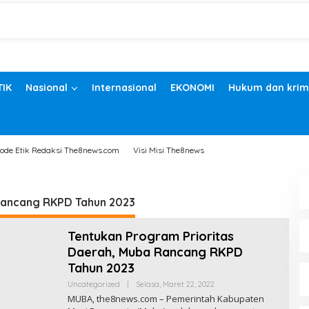
TIK
Nasional
Internasional
EKONOMI
Hukum dan krim
ode Etik Redaksi The8news.com
Visi Misi The8news
ancang RKPD Tahun 2023
Tentukan Program Prioritas
Daerah, Muba Rancang RKPD
Tahun 2023
Uncategorized
|
Selasa, Maret 22, 2022
O
L
MUBA, the8news.com – Pemerintah Kabupaten
E