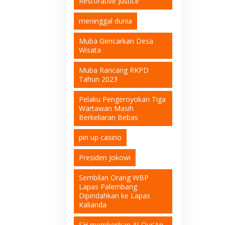
Restorative Justice
meninggal dunia
Muba Gencarkan Desa
Wisata
Muba Rancang RKPD
Tahun 2023
Pelaku Pengeroyokan Tiga
Wartawan Masih
Berkeliaran Bebas
pin up casino
Presiden Jokowi
Sembilan Orang WBP
Lapas Palembang
Dipindahkan ke Lapas
Kalianda
SH memberikan Al-Qur'An