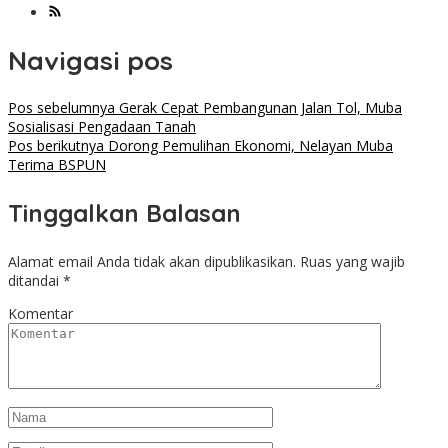
Navigasi pos
Pos sebelumnya
Gerak Cepat Pembangunan Jalan Tol, Muba
Sosialisasi Pengadaan Tanah
Pos berikutnya
Dorong Pemulihan Ekonomi, Nelayan Muba
Terima BSPUN
Tinggalkan Balasan
Alamat email Anda tidak akan dipublikasikan.
Ruas yang wajib
ditandai
*
Komentar