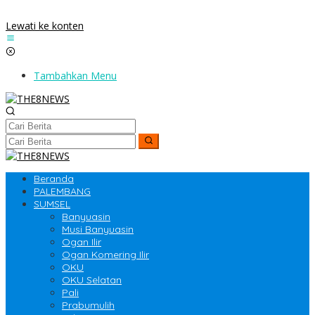
Lewati ke konten
Tambahkan Menu
Beranda
PALEMBANG
SUMSEL
Banyuasin
Musi Banyuasin
Ogan Ilir
Ogan Komering Ilir
OKU
OKU Selatan
Pali
Prabumulih