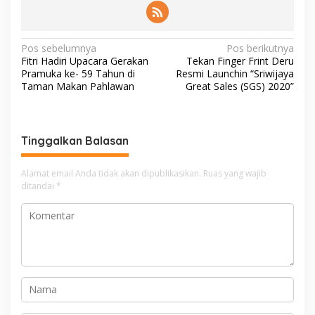
N
Pos sebelumnya
Pos berikutnya
Fitri Hadiri Upacara Gerakan
Tekan Finger Frint Deru
a
Pramuka ke- 59 Tahun di
Resmi Launchin “Sriwijaya
v
Taman Makan Pahlawan
Great Sales (SGS) 2020”
i
g
Tinggalkan Balasan
a
s
Alamat email Anda tidak akan dipublikasikan.
Ruas yang wajib
i
ditandai
*
p
o
s