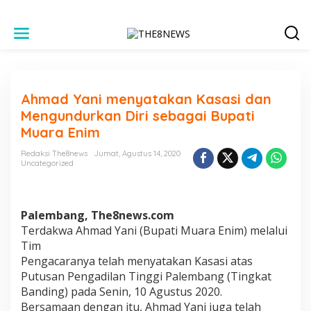
L
e
w
a
t
i
Ahmad Yani menyatakan Kasasi dan
k
e
Mengundurkan Diri sebagai Bupati
k
Muara Enim
o
n
Redaksi The8news
Jumat, Agustus 14, 2020
t
Uncategorized
e
n
Palembang, The8news.com
Terdakwa Ahmad Yani (Bupati Muara Enim) melalui
Tim
Pengacaranya telah menyatakan Kasasi atas
Putusan Pengadilan Tinggi Palembang (Tingkat
Banding) pada Senin, 10 Agustus 2020.
Bersamaan dengan itu, Ahmad Yani juga telah