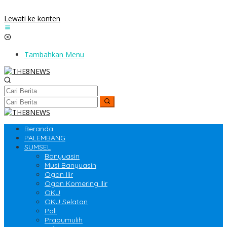
Lewati ke konten
Tambahkan Menu
Beranda
PALEMBANG
SUMSEL
Banyuasin
Musi Banyuasin
Ogan Ilir
Ogan Komering Ilir
OKU
OKU Selatan
Pali
Prabumulih