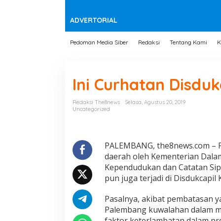
t
e
n
ADVERTORIAL
Pedoman Media Siber
Redaksi
Tentang Kami
K
Ini Curhatan Disduk
Redaksi The8news
Selasa, Agustus 20, 2019
Uncategorized
PALEMBANG, the8news.com – P
daerah oleh Kementerian Dalam
Kependudukan dan Catatan Sipil
pun juga terjadi di Disdukcapil
Pasalnya, akibat pembatasan ya
Palembang kuwalahan dalam me
faktor keterlambatan dalam p