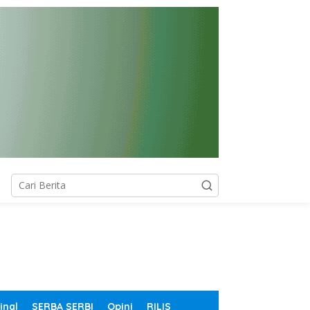
inal
SERBA SERBI
Opini
RILIS