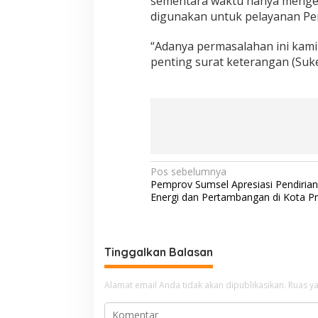
sementara waktu hanya mengel
digunakan untuk pelayanan Per
“Adanya permasalahan ini kami
penting surat keterangan (Suke
N
Pos sebelumnya
Pemprov Sumsel Apresiasi Pendirian 
a
Energi dan Pertambangan di Kota P
v
i
g
Tinggalkan Balasan
a
Alamat email Anda tidak akan dipublikasikan.
Ruas ya
s
i