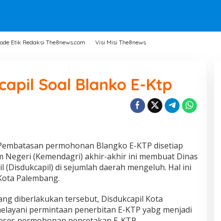
ode Etik Redaksi The8news.com
Visi Misi The8news
capil Soal Blanko E-Ktp
embatasan permohonan Blangko E-KTP disetiap
 Negeri (Kemendagri) akhir-akhir ini membuat Dinas
 (Disdukcapil) di sejumlah daerah mengeluh. Hal ini
 Kota Palembang.
ng diberlakukan tersebut, Disdukcapil Kota
layani permintaan penerbitan E-KTP yabg menjadi
roses permohonan pencetakan E-KTP.