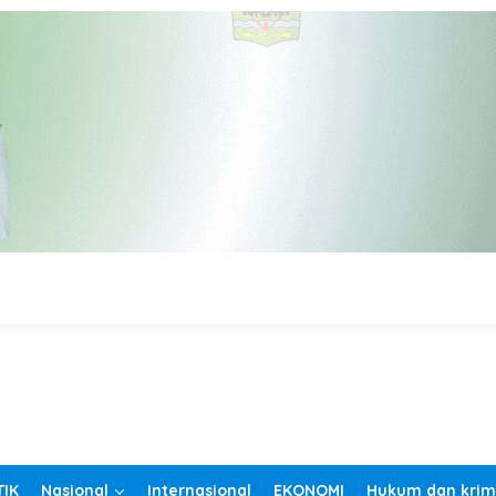
TIK
Nasional
Internasional
EKONOMI
Hukum dan krim