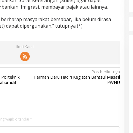
uarkan Surat Keterangan (Suket) agar dapat
bankan, Imigrasi, membayar pajak atau lainnya.
 berharap masyarakat bersabar, jika belum dirasa
t) dapat dipergunakan.” tutupnya (*)
Ikuti Kami
Pos berikutnya
Politeknik
Herman Deru Hadiri Kegiatan Bahtsul Masa’il
rabumulih
PWNU
ng wajib ditandai
*