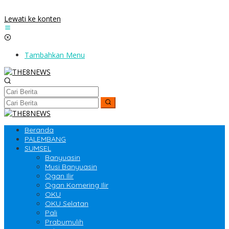
Lewati ke konten
Tambahkan Menu
Beranda
PALEMBANG
SUMSEL
Banyuasin
Musi Banyuasin
Ogan Ilir
Ogan Komering Ilir
OKU
OKU Selatan
Pali
Prabumulih