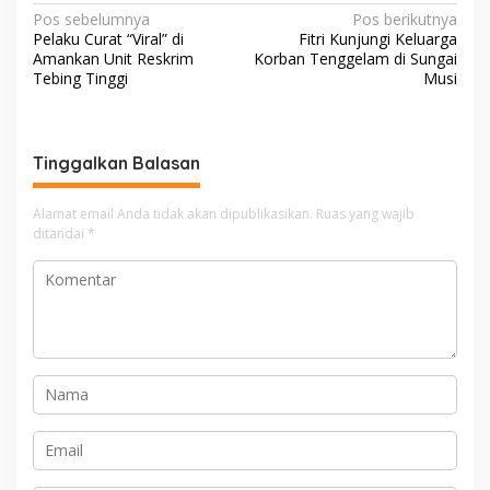
N
Pos sebelumnya
Pos berikutnya
Pelaku Curat “Viral” di
Fitri Kunjungi Keluarga
a
Amankan Unit Reskrim
Korban Tenggelam di Sungai
v
Tebing Tinggi
Musi
i
g
Tinggalkan Balasan
a
s
Alamat email Anda tidak akan dipublikasikan.
Ruas yang wajib
i
ditandai
*
p
o
s