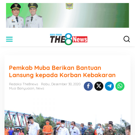
L
e
w
a
t
i
Pemkab Muba Berikan Bantuan
k
e
Lansung kepada Korban Kebakaran
k
o
Redaksi The8news
Rabu, Desember 30, 2020
n
Musi Banyuasin
,
News
t
e
n