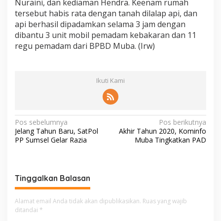
Nuraini, dan kediaman Hendra. Keenam rumah
tersebut habis rata dengan tanah dilalap api, dan
api berhasil dipadamkan selama 3 jam dengan
dibantu 3 unit mobil pemadam kebakaran dan 11
regu pemadam dari BPBD Muba. (Irw)
Ikuti Kami
N
Pos sebelumnya
Pos berikutnya
Jelang Tahun Baru, SatPol
Akhir Tahun 2020, Kominfo
a
PP Sumsel Gelar Razia
Muba Tingkatkan PAD
v
i
g
Tinggalkan Balasan
a
Alamat email Anda tidak akan dipublikasikan.
Ruas yang wajib
s
ditandai
*