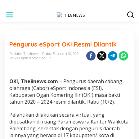
L
e
w
a
t
i
Pengurus eSport OKI Resmi Dilantik
k
e
Redaksi The8news
Rabu, Februari 10, 2021
k
News
,
Ogan Komering Ilir
o
n
t
e
OKI, The8news.com –
Pengurus daerah cabang
n
olahraga (Cabor) eSport Indonesia (ESI),
Kabupaten Ogan Komering Ilir (OKI) masa bakti
tahun 2020 – 2024 resmi dilantik, Rabu (10/2).
Pelantikan dilakukan secara virtual, yang
dipusatkan di ruang Parameswara Kantor Walikota
Palembang, serentak dengan pengurus daerah
lainnya yang berada di 17 kabupaten/ kota di