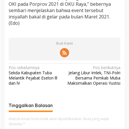
OKI pada Porprov 2021 di OKU Raya,” bebernya
sembari menjelaskan bahwa event tersebut
insyallah bakal di gelar pada bulan Maret 2021.
(Edo)
Ikuti Kami
N
Pos sebelumnya
Pos berikutnya
Sekda Kabupaten Tuba
Jelang Libur Imlek, TNI-Polri
a
Melantik Pejabat Eselon lll
Bersama Pemkab Muba
v
dan lV
Maksimalkan Operasi Yustisi
i
g
Tinggalkan Balasan
a
s
Alamat email Anda tidak akan dipublikasikan.
Ruas yang wajib
i
ditandai
*