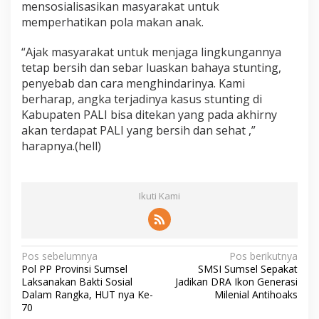
mensosialisasikan masyarakat untuk
memperhatikan pola makan anak.
“Ajak masyarakat untuk menjaga lingkungannya
tetap bersih dan sebar luaskan bahaya stunting,
penyebab dan cara menghindarinya. Kami
berharap, angka terjadinya kasus stunting di
Kabupaten PALI bisa ditekan yang pada akhirny
akan terdapat PALI yang bersih dan sehat ,”
harapnya.(hell)
Ikuti Kami
N
Pos sebelumnya
Pos berikutnya
Pol PP Provinsi Sumsel
SMSI Sumsel Sepakat
a
Laksanakan Bakti Sosial
Jadikan DRA Ikon Generasi
v
Dalam Rangka, HUT nya Ke-
Milenial Antihoaks
70