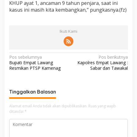
KHUP ayat 1, ancaman 9 tahun penjara, saat ini
kasus ini masih kita kembangkan,” pungkasnya.(fz)
Ikuti Kami
N
Pos sebelumnya
Pos berikutnya
Bupati Empat Lawang
Kapolres Empat Lawang :
a
Resmikan PTSP Kamenag
Sabar dan Tawakal
v
i
g
Tinggalkan Balasan
a
Alamat email Anda tidak akan dipublikasikan.
Ruas yang wajib
s
ditandai
*
i
p
o