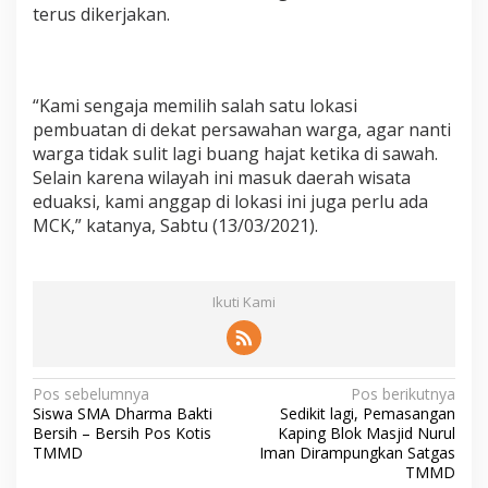
terus dikerjakan.
“Kami sengaja memilih salah satu lokasi
pembuatan di dekat persawahan warga, agar nanti
warga tidak sulit lagi buang hajat ketika di sawah.
Selain karena wilayah ini masuk daerah wisata
eduaksi, kami anggap di lokasi ini juga perlu ada
MCK,” katanya, Sabtu (13/03/2021).
Ikuti Kami
N
Pos sebelumnya
Pos berikutnya
Siswa SMA Dharma Bakti
Sedikit lagi, Pemasangan
a
Bersih – Bersih Pos Kotis
Kaping Blok Masjid Nurul
v
TMMD
Iman Dirampungkan Satgas
TMMD