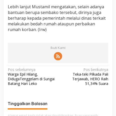
Lebih lanjut Mustamil mengatakan, selain adanya
bantuan berupa sembako tersebut, dirinya juga
berharap kepada pemerintah melalui dinas terkait
melakukan bedah rumah ataupun perbaikan
rumah korban. (Irw)
Ikuti Kami
N
Pos sebelumnya
Pos berikutnya
Warga Epil Hilang,
Teka-teki Pilkada Pali
a
DidugaTenggelam di Sungai
Terjawab, HERO Raih
v
Batang Hari Leko
51,34% Suara
i
g
Tinggalkan Balasan
a
s
Alamat email Anda tidak akan dipublikasikan.
Ruas yang wajib