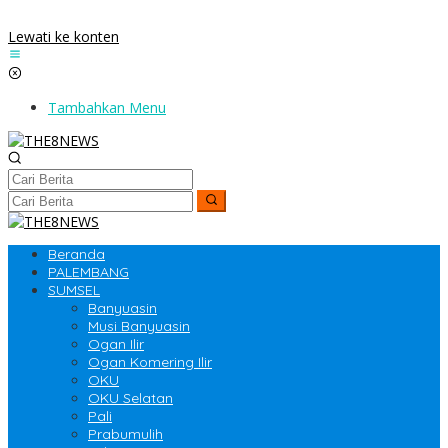
Lewati ke konten
Tambahkan Menu
Beranda
PALEMBANG
SUMSEL
Banyuasin
Musi Banyuasin
Ogan Ilir
Ogan Komering Ilir
OKU
OKU Selatan
Pali
Prabumulih