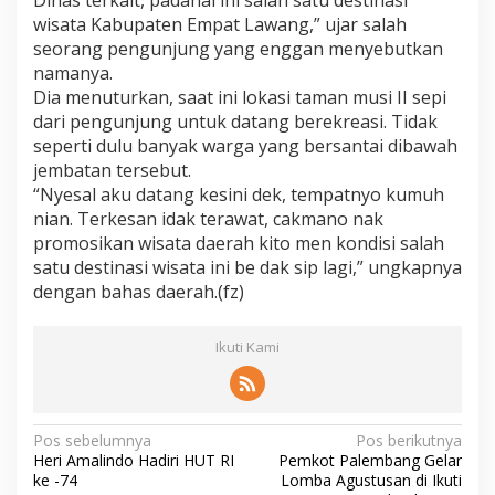
Dinas terkait, padahal ini salah satu destinasi
wisata Kabupaten Empat Lawang,” ujar salah
seorang pengunjung yang enggan menyebutkan
namanya.
Dia menuturkan, saat ini lokasi taman musi II sepi
dari pengunjung untuk datang berekreasi. Tidak
seperti dulu banyak warga yang bersantai dibawah
jembatan tersebut.
“Nyesal aku datang kesini dek, tempatnyo kumuh
nian. Terkesan idak terawat, cakmano nak
promosikan wisata daerah kito men kondisi salah
satu destinasi wisata ini be dak sip lagi,” ungkapnya
dengan bahas daerah.(fz)
Ikuti Kami
N
Pos sebelumnya
Pos berikutnya
Heri Amalindo Hadiri HUT RI
Pemkot Palembang Gelar
a
ke -74
Lomba Agustusan di Ikuti