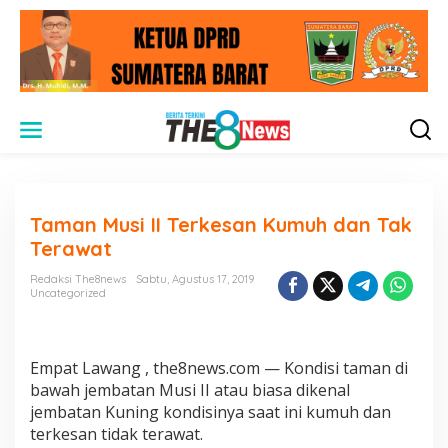
L
e
w
a
t
i
Taman Musi II Terkesan Kumuh dan Tak
k
e
Terawat
k
o
Redaksi The8news
Sabtu, Agustus 17, 2019
n
Uncategorized
t
e
n
Empat Lawang , the8news.com — Kondisi taman di
bawah jembatan Musi II atau biasa dikenal
jembatan Kuning kondisinya saat ini kumuh dan
terkesan tidak terawat.