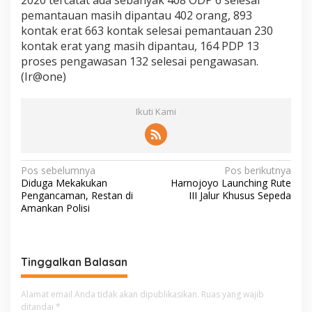
2020 tercatat ada sebanyak 408 ODP 6 selesai
pemantauan masih dipantau 402 orang, 893
kontak erat 663 kontak selesai pemantauan 230
kontak erat yang masih dipantau, 164 PDP 13
proses pengawasan 132 selesai pengawasan.
(Ir@one)
Ikuti Kami
N
Pos sebelumnya
Pos berikutnya
Diduga Mekakukan
Harnojoyo Launching Rute
a
Pengancaman, Restan di
III Jalur Khusus Sepeda
v
Amankan Polisi
i
g
Tinggalkan Balasan
a
s
Alamat email Anda tidak akan dipublikasikan.
Ruas yang wajib
i
ditandai
*