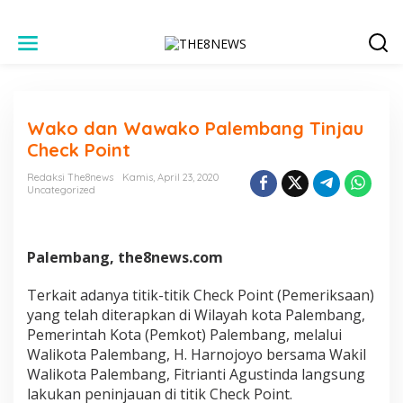
L
e
w
a
t
i
Wako dan Wawako Palembang Tinjau
k
e
Check Point
k
o
Redaksi The8news
Kamis, April 23, 2020
n
Uncategorized
t
e
n
Palembang, the8news.com
Terkait adanya titik-titik Check Point (Pemeriksaan)
yang telah diterapkan di Wilayah kota Palembang,
Pemerintah Kota (Pemkot) Palembang, melalui
Walikota Palembang, H. Harnojoyo bersama Wakil
Walikota Palembang, Fitrianti Agustinda langsung
lakukan peninjauan di titik Check Point.