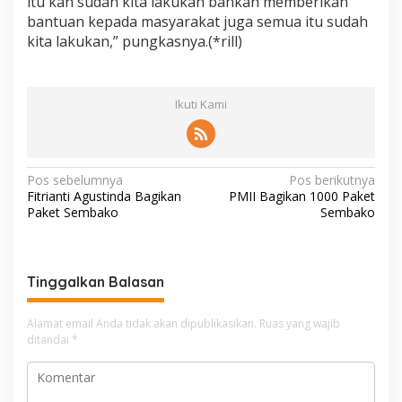
itu kan sudah kita lakukan bahkan memberikan
bantuan kepada masyarakat juga semua itu sudah
kita lakukan,” pungkasnya.(*rill)
Ikuti Kami
N
Pos sebelumnya
Pos berikutnya
Fitrianti Agustinda Bagikan
PMII Bagikan 1000 Paket
a
Paket Sembako
Sembako
v
i
g
Tinggalkan Balasan
a
Alamat email Anda tidak akan dipublikasikan.
Ruas yang wajib
s
ditandai
*
i
p