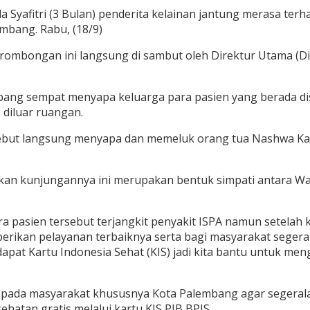
yafitri (3 Bulan) penderita kelainan jantung merasa terha
bang. Rabu, (18/9)
 rombongan ini langsung di sambut oleh Direktur Utama 
ng sempat menyapa keluarga para pasien yang berada dis
diluar ruangan.
ebut langsung menyapa dan memeluk orang tua Nashwa Kayl
ikan kunjungannya ini merupakan bentuk simpati antara W
ra pasien tersebut terjangkit penyakit ISPA namun setelah k
rikan pelayanan terbaiknya serta bagi masyarakat segera
dapat Kartu Indonesia Sehat (KIS) jadi kita bantu untuk me
pada masyarakat khususnya Kota Palembang agar segerala
hatan gratis melalui kartu KIS PIB BPJS.