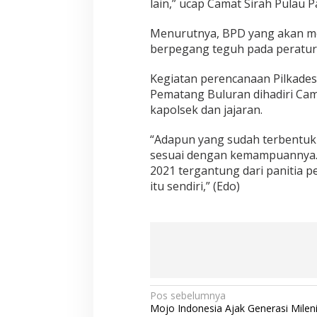
lain,” ucap Camat Sirah Pulau 
Menurutnya, BPD yang akan me
berpegang teguh pada peratur
Kegiatan perencanaan Pilkades
Pematang Buluran dihadiri Cam
kapolsek dan jajaran.
“Adapun yang sudah terbentuk
sesuai dengan kemampuannya.
2021 tergantung dari panitia 
itu sendiri,” (Edo)
N
Pos sebelumnya
Mojo Indonesia Ajak Generasi Milenia