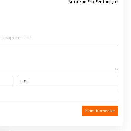
Amankan Erix Ferdiansyah
ng wajib ditandai
*