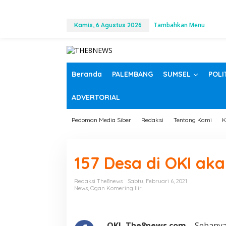
L
Tambahkan Menu
e
Kamis, 6 Agustus 2026
w
a
t
i
k
Beranda
PALEMBANG
SUMSEL
POLI
e
k
ADVERTORIAL
o
n
t
Pedoman Media Siber
Redaksi
Tentang Kami
K
e
n
157 Desa di OKI aka
Redaksi The8news
Sabtu, Februari 6, 2021
News
,
Ogan Komering Ilir
OKI, The8news.com –
Sebanyak