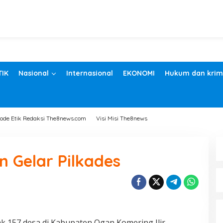
TIK
Nasional
Internasional
EKONOMI
Hukum dan krim
ode Etik Redaksi The8news.com
Visi Misi The8news
n Gelar Pilkades
 157 desa di Kabupaten Ogan Komering Ilir