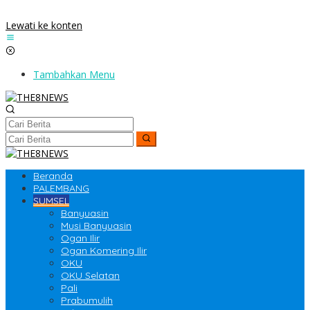
Lewati ke konten
Tambahkan Menu
Beranda
PALEMBANG
SUMSEL
Banyuasin
Musi Banyuasin
Ogan Ilir
Ogan Komering Ilir
OKU
OKU Selatan
Pali
Prabumulih