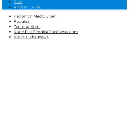
RILIS
ADVERTORIAL
Pedoman Media Siber
Redaksi
Tentang Kami
Kode Etik Redaksi The8news.com
Visi Misi The8news
Sumur Minyak Ilegal di Kawasan HGU PT Hindoly Terbakar,
Diduga Milik Oknum Polisi.
Insiden Robohnya Atap Pasar 16 Ilir, Ini Keterangan Saksi dan
Pihak Terkait
Ini Jadwal Lomba Perahu Bidar
Mediasi Komisi V Berjalan ‘Alot’ Belum Bisa Tarik Kesimpulan
PN Palembang Kembali Gelar Sidang Dugaan Korupsi
Pembuatan dan Pengelolaan Jaringan Instalasi Internet Lokal
Desa