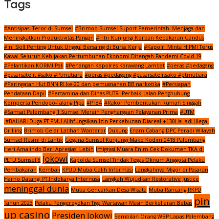
Tags
#Antisipasi Teror di Sumsel
#Brimob Sumsel Suport Pemerintah Menjaga dan
Meningkatkan Produktivitas Pangan
#Fitri Kunjungi Korban Kebakaran Gandus
#Ini Skill Penting Untuk Unggul Bersaing di Bursa Kerja
#Kapolri Minta HIPMI Terus
Kawal Seluruh Kebijakan Pertumbuhan Ekonomi Ditengah Pandemi Covid-19
#Pelantikan KORMI Pali
#Penangan Kapolres Karawang Lambat
#peras #pedagang
#pasarsatelit #sako #Ptmutiara
#peras #pedagang #pasarsatelitsako #ptmutiara
#Peringatan Hut BNN RI ke-20 dan pemusnahan BB narkotika
#Persiapan
Pendataan Dapil
#Pertamina dan Dinas PUTR Perbaiki Jalan Penghubung
Komperta Pendopo-Talang Pipa
#PTBA
#Rakor Pembentukan Rumah Singgah
#Samsat Palembang 1 Sumsel Meraih Penghargaan Pelayanan Prima
#UTM
.#BAHARI Duga PT PMU Alihfungsikan Izin Perkebunan Diareal ±130Ha Jadi Illegal
Drilling
Brimob Gelar Latihan Wanteror
Dukung
Enam Cabang DPC Peradi Wilayah
Sumsel Resmi di Lantik
Gegana Sumsel Kunjungi Mako Kodim 0418 Palembang
Heri Amalindo Beri Apresiasi Lebih
Imigrasi Muara Enim Cek Dokumen TKA di
Jokowi
PLTU Sumsel 8
Kapolda Sumsel Tindak Tegas Oknum Anggota Pelaku
Pembakaran
Kembali
KPUD Muba Galih Informasi
Langkahnya Migor di Pasaran
Harno Datangi PT.Indokarya Internusa
Langkah Wujudkan Restorative Justice
meninggal dunia
Muba Gencarkan Desa Wisata
Muba Rancang RKPD
pin
Tahun 2023
Pelaku Pengeroyokan Tiga Wartawan Masih Berkeliaran Bebas
up casino
Presiden Jokowi
Sembilan Orang WBP Lapas Palembang