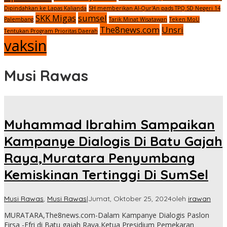
Dipindahkan ke Lapas Kalianda
SH memberikan Al-Qur'An pads TPQ SD Negeri 14
SKK Migas
sumsel
Palembang
Tarik Minat Wisatawan
Teken MoU
The8news.com
Unsri
Tentukan Program Prioritas Daerah
vaksin
Musi Rawas
Muhammad Ibrahim Sampaikan
Kampanye Dialogis Di Batu Gajah
Raya,Muratara Penyumbang
Kemiskinan Tertinggi Di SumSel
Musi Rawas
,
Musi Rawas
|
Jumat, Oktober 25, 2024
oleh
irawan
MURATARA,The8news.com-Dalam Kampanye Dialogis Paslon
Firsa -Efri di Batu gajah Raya,Ketua Presidium Pemekaran