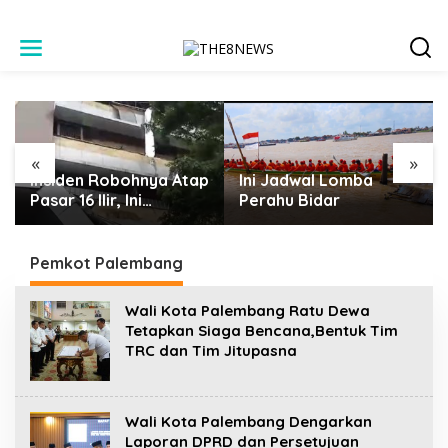
L
e
w
a
t
i
k
e
«
»
k
Insiden Robohnya Atap
Ini Jadwal Lomba
o
Pasar 16 Ilir, Ini
Perahu Bidar
n
Keterangan Saksi dan
t
Pihak Terkait
e
Pemkot Palembang
n
Wali Kota Palembang Ratu Dewa
Tetapkan Siaga Bencana,Bentuk Tim
TRC dan Tim Jitupasna
Wali Kota Palembang Dengarkan
Laporan DPRD dan Persetujuan