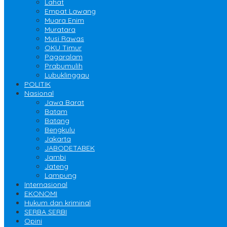
Lahat
Empat Lawang
Muara Enim
Muratara
Musi Rawas
OKU Timur
Pagaralam
Prabumulih
Lubuklinggau
POLITIK
Nasional
Jawa Barat
Batam
Batang
Bengkulu
Jakarta
JABODETABEK
Jambi
Jateng
Lampung
Internasional
EKONOMI
Hukum dan kriminal
SERBA SERBI
Opini