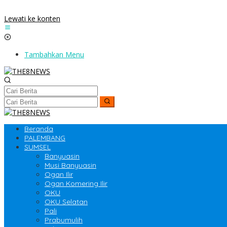
Lewati ke konten
Tambahkan Menu
Beranda
PALEMBANG
SUMSEL
Banyuasin
Musi Banyuasin
Ogan Ilir
Ogan Komering Ilir
OKU
OKU Selatan
Pali
Prabumulih