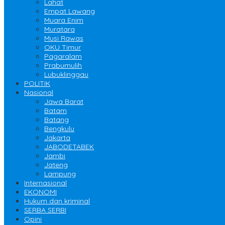
Lahat
Empat Lawang
Muara Enim
Muratara
Musi Rawas
OKU Timur
Pagaralam
Prabumulih
Lubuklinggau
POLITIK
Nasional
Jawa Barat
Batam
Batang
Bengkulu
Jakarta
JABODETABEK
Jambi
Jateng
Lampung
Internasional
EKONOMI
Hukum dan kriminal
SERBA SERBI
Opini