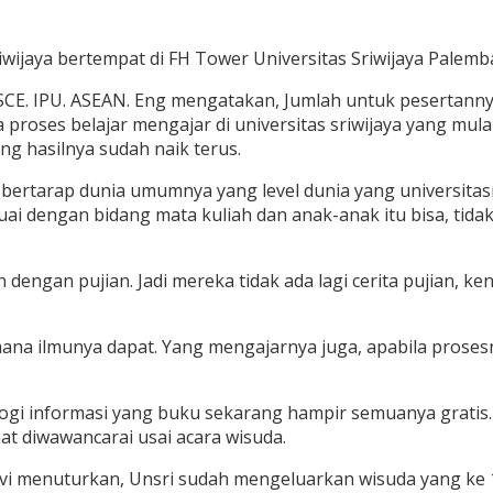
ijaya bertempat di FH Tower Universitas Sriwijaya Palemba
f, MSCE. IPU. ASEAN. Eng mengatakan, Jumlah untuk pesertan
proses belajar mengajar di universitas sriwijaya yang mula
ng hasilnya sudah naik terus.
as bertarap dunia umumnya yang level dunia yang universit
uai dengan bidang mata kuliah dan anak-anak itu bisa, tida
 dengan pujian. Jadi mereka tidak ada lagi cerita pujian, k
.
mana ilmunya dapat. Yang mengajarnya juga, apabila prosesn
gi informasi yang buku sekarang hampir semuanya gratis. 
saat diwawancarai usai acara wisuda.
levi menuturkan, Unsri sudah mengeluarkan wisuda yang ke