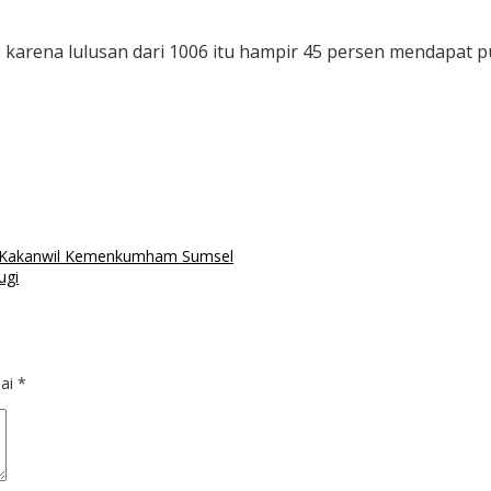
nya, karena lulusan dari 1006 itu hampir 45 persen mendap
san Kakanwil Kemenkumham Sumsel
ugi
dai
*