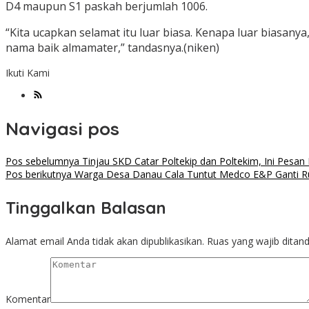
D4 maupun S1 paskah berjumlah 1006.
“Kita ucapkan selamat itu luar biasa. Kenapa luar biasa
nama baik almamater,” tandasnya.(niken)
Ikuti Kami
Navigasi pos
Pos sebelumnya
Tinjau SKD Catar Poltekip dan Poltekim, Ini Pe
Pos berikutnya
Warga Desa Danau Cala Tuntut Medco E&P Ganti R
Tinggalkan Balasan
Alamat email Anda tidak akan dipublikasikan.
Ruas yang wajib ditan
Komentar