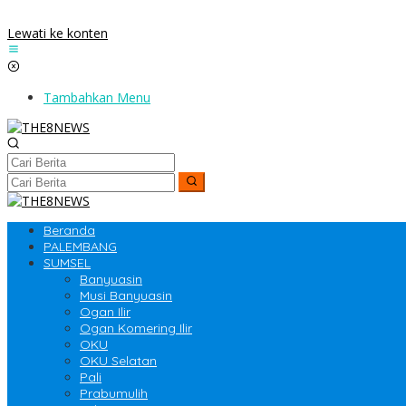
Lewati ke konten
Tambahkan Menu
Beranda
PALEMBANG
SUMSEL
Banyuasin
Musi Banyuasin
Ogan Ilir
Ogan Komering Ilir
OKU
OKU Selatan
Pali
Prabumulih