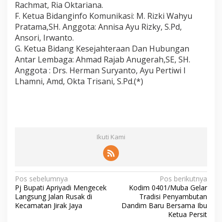
Rachmat, Ria Oktariana.
F. Ketua Bidanginfo Komunikasi: M. Rizki Wahyu
Pratama,SH. Anggota: Annisa Ayu Rizky, S.Pd,
Ansori, Irwanto.
G. Ketua Bidang Kesejahteraan Dan Hubungan
Antar Lembaga: Ahmad Rajab Anugerah,SE, SH.
Anggota : Drs. Herman Suryanto, Ayu Pertiwi I
Lhamni, Amd, Okta Trisani, S.Pd.(*)
Ikuti Kami
N
Pos sebelumnya
Pos berikutnya
Pj Bupati Apriyadi Mengecek
Kodim 0401/Muba Gelar
a
Langsung Jalan Rusak di
Tradisi Penyambutan
v
Kecamatan Jirak Jaya
Dandim Baru Bersama Ibu
Ketua Persit