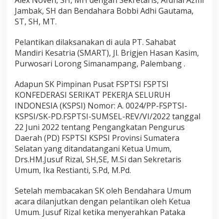
Alex Noven, SH, MH dengan Sekretaris, Afdhal Azmi
Jambak, SH dan Bendahara Bobbi Adhi Gautama,
ST, SH, MT.
Pelantikan dilaksanakan di aula PT. Sahabat
Mandiri Kesatria (SMART), Jl. Brigjen Hasan Kasim,
Purwosari Lorong Simanampang, Palembang .
Adapun SK Pimpinan Pusat FSPTSI FSPTSI
KONFEDERASI SERIKAT PEKERJA SELURUH
INDONESIA (KSPSI) Nomor: A. 0024/PP-FSPTSI-
KSPSI/SK-PD.FSPTSI-SUMSEL-REV/VI/2022 tanggal
22 Juni 2022 tentang Pengangkatan Pengurus
Daerah (PD) FSPTSI KSPSI Provinsi Sumatera
Selatan yang ditandatangani Ketua Umum,
Drs.HM.Jusuf Rizal, SH,SE, M.Si dan Sekretaris
Umum, Ika Restianti, S.Pd, M.Pd.
Setelah membacakan SK oleh Bendahara Umum
acara dilanjutkan dengan pelantikan oleh Ketua
Umum. Jusuf Rizal ketika menyerahkan Pataka