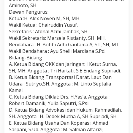
Aminoto, SH
Dewan Pengurus:
Ketua :H. Alex Noven M, SH, MH.
Wakil Ketua : Chairuddin Yusuf.
Sekretaris : Afdhal Azmi Jambak, SH.
Wakil Sekretaris: Marsela Ristianty, SH, MH.
Bendahara : H. Bobbi Adhi Gautama A, ST, SH, MT.
Wakil Bendahara : Ayu Shelli Mardiana S.Pd.
Bidang-Bidang
A. Ketua Bidang OKK dan Jaringan: I Ketut Surna,
SH, MH. Anggota : Tri Hartati, S.E Endang Supriadi.
B. Ketua Bidang Transportasi Darat, Laut Dan
Udara : Sutriyo,SH. Anggota : M. Linto Septalia
Kamel.
C. Ketua Bidang Diklat: Drs. H.Yas’a. Anggota :
Robert Damanik, Yulia Saputri, S.Psi
D. Ketua Bidang Advokasi dan Hukum: Rahmadilah,
SH. Anggota : H. Dedek Mutha A, SH Supriadi, SH.
E. Ketua Bidang Usaha Dan Koperasi: Ahmad
Sarpani, S.Ud. Anggota : M. Salman Alfarizi,