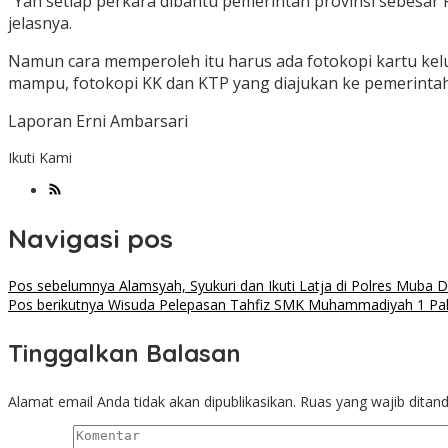
“Yah setiap perkara dibantu pemerintah provinsi sebesar 
jelasnya.
Namun cara memperoleh itu harus ada fotokopi kartu kelua
mampu, fotokopi KK dan KTP yang diajukan ke pemerintah,
Laporan Erni Ambarsari
Ikuti Kami
Navigasi pos
Pos sebelumnya
Alamsyah, Syukuri dan Ikuti Latja di Polres Muba 
Pos berikutnya
Wisuda Pelepasan Tahfiz SMK Muhammadiyah 1 P
Tinggalkan Balasan
Alamat email Anda tidak akan dipublikasikan.
Ruas yang wajib ditan