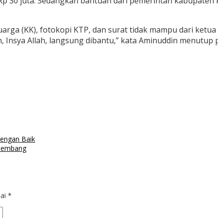
Rp 30 juta. Sedangkan bantuan dari pemerintah kabupaten k
rga (KK), fotokopi KTP, dan surat tidak mampu dari ketua 
 Insya Allah, langsung dibantu,” kata Aminuddin menutup p
Dengan Baik
alembang
dai
*