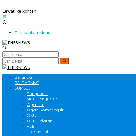
Lewati ke konten
Tambahkan Menu
Beranda
PALEMBANG
SUMSEL
Banyuasin
Musi Banyuasin
Ogan Ilir
Ogan Komering Ilir
OKU
OKU Selatan
Pali
Prabumulih