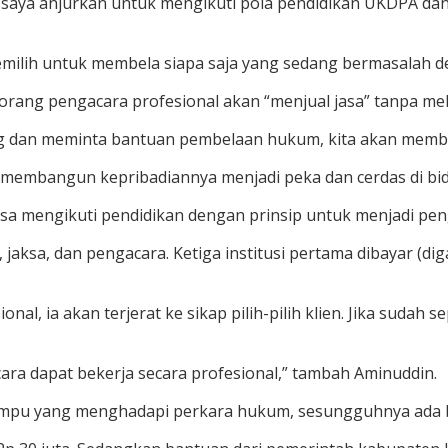
 saya anjurkan untuk mengikuti pola pendidikan UKDPA dan
memilih untuk membela siapa saja yang sedang bermasalah 
ng pengacara profesional akan “menjual jasa” tanpa melih
tang dan meminta bantuan pembelaan hukum, kita akan memb
n membangun kepribadiannya menjadi peka dan cerdas di b
sa mengikuti pendidikan dengan prinsip untuk menjadi pen
, jaksa, dan pengacara. Ketiga institusi pertama dibayar (d
nal, ia akan terjerat ke sikap pilih-pilih klien. Jika sudah 
cara dapat bekerja secara profesional,” tambah Aminuddin.
mpu yang menghadapi perkara hukum, sesungguhnya ada ba