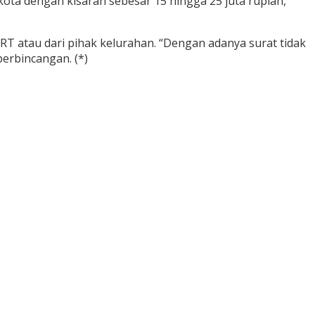
ota dengan kisaran sebesar 15 hingga 25 juta rupiah,”
RT atau dari pihak kelurahan. “Dengan adanya surat tidak
erbincangan. (*)