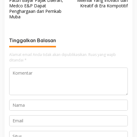
Patuh Bayar Pajak Daerah,
Milenial Yang Inovatif dan
a
Medco E&P Dapat
Kreatif di Era Kompotitif
v
Penghargaan dari Pemkab
Muba
i
g
a
Tinggalkan Balasan
s
i
Alamat email Anda tidak akan dipublikasikan.
Ruas yang wajib
ditandai
*
p
o
s