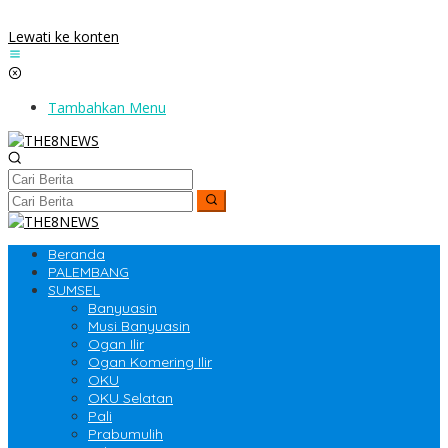
Lewati ke konten
Tambahkan Menu
Beranda
PALEMBANG
SUMSEL
Banyuasin
Musi Banyuasin
Ogan Ilir
Ogan Komering Ilir
OKU
OKU Selatan
Pali
Prabumulih