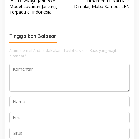
RSUD Sekayu Jadi Role
Turnamen Futsal U-18
a
Model Layanan Jantung
Dimulai, Muba Sambut LFN
v
Terpadu di Indonesia
i
g
Tinggalkan Balasan
a
s
Alamat email Anda tidak akan dipublikasikan.
Ruas yang wajib
i
ditandai
*
p
o
s