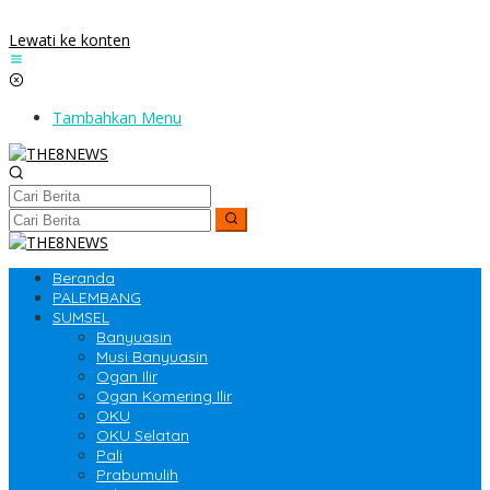
Lewati ke konten
Tambahkan Menu
Beranda
PALEMBANG
SUMSEL
Banyuasin
Musi Banyuasin
Ogan Ilir
Ogan Komering Ilir
OKU
OKU Selatan
Pali
Prabumulih