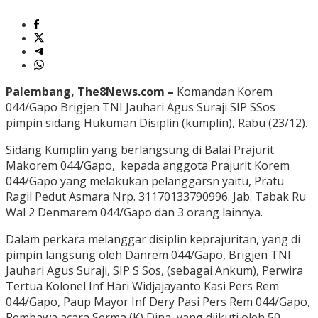
Palembang, The8News.com –
Komandan Korem
044/Gapo Brigjen TNI Jauhari Agus Suraji SIP SSos
pimpin sidang Hukuman Disiplin (kumplin), Rabu (23/12).
Sidang Kumplin yang berlangsung di Balai Prajurit
Makorem 044/Gapo, kepada anggota Prajurit Korem
044/Gapo yang melakukan pelanggarsn yaitu, Pratu
Ragil Pedut Asmara Nrp. 31170133790996. Jab. Tabak Ru
Wal 2 Denmarem 044/Gapo dan 3 orang lainnya.
Dalam perkara melanggar disiplin keprajuritan, yang di
pimpin langsung oleh Danrem 044/Gapo, Brigjen TNI
Jauhari Agus Suraji, SIP S Sos, (sebagai Ankum), Perwira
Tertua Kolonel Inf Hari Widjajayanto Kasi Pers Rem
044/Gapo, Paup Mayor Inf Dery Pasi Pers Rem 044/Gapo,
Pembawa acara Serma (K) Dina, yang diikuti oleh 50