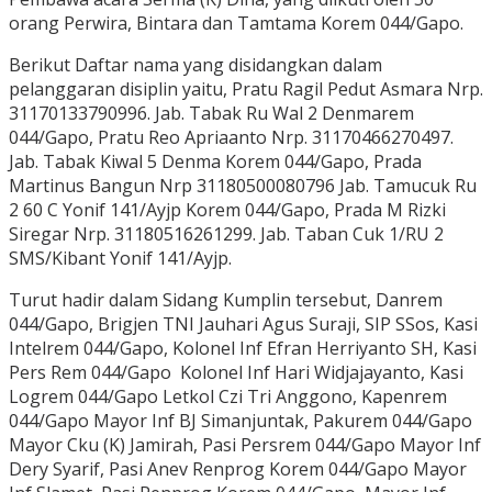
orang Perwira, Bintara dan Tamtama Korem 044/Gapo.
Berikut Daftar nama yang disidangkan dalam
pelanggaran disiplin yaitu, Pratu Ragil Pedut Asmara Nrp.
31170133790996. Jab. Tabak Ru Wal 2 Denmarem
044/Gapo, Pratu Reo Apriaanto Nrp. 31170466270497.
Jab. Tabak Kiwal 5 Denma Korem 044/Gapo, Prada
Martinus Bangun Nrp 31180500080796 Jab. Tamucuk Ru
2 60 C Yonif 141/Ayjp Korem 044/Gapo, Prada M Rizki
Siregar Nrp. 31180516261299. Jab. Taban Cuk 1/RU 2
SMS/Kibant Yonif 141/Ayjp.
Turut hadir dalam Sidang Kumplin tersebut, Danrem
044/Gapo, Brigjen TNI Jauhari Agus Suraji, SIP SSos, Kasi
Intelrem 044/Gapo, Kolonel Inf Efran Herriyanto SH, Kasi
Pers Rem 044/Gapo Kolonel Inf Hari Widjajayanto, Kasi
Logrem 044/Gapo Letkol Czi Tri Anggono, Kapenrem
044/Gapo Mayor Inf BJ Simanjuntak, Pakurem 044/Gapo
Mayor Cku (K) Jamirah, Pasi Persrem 044/Gapo Mayor Inf
Dery Syarif, Pasi Anev Renprog Korem 044/Gapo Mayor