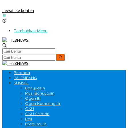
Lewati ke konten
Tambahkan Menu
Beranda
PALEMBANG
SUMSEL
Banyuasin
Musi Banyuasin
Ogan Ilir
Ogan Komering Ilir
OKU
OKU Selatan
Pali
Prabumulih