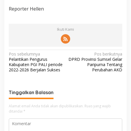
Reporter Hellen
Ikuti Kami
N
Pos sebelumnya
Pos berikutnya
Pelantikan Pengurus
DPRD Provinsi Sumsel Gelar
a
Kabupaten PGI PALI periode
Paripurna Tentang
v
2022-2026 Berjalan Sukses
Perubahan AKD
i
g
Tinggalkan Balasan
a
s
Alamat email Anda tidak akan dipublikasikan.
Ruas yang wajib
i
ditandai
*
p
o