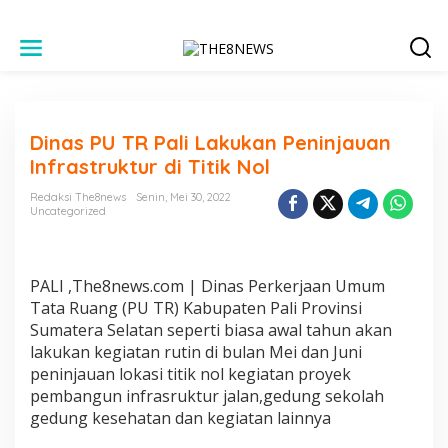
L
e
w
a
t
i
Dinas PU TR Pali Lakukan Peninjauan
k
e
Infrastruktur di Titik Nol
k
o
Redaksi The8news
Senin, Mei 30, 2022
n
Uncategorized
t
e
n
PALI ,The8news.com | Dinas Perkerjaan Umum
Tata Ruang (PU TR) Kabupaten Pali Provinsi
Sumatera Selatan seperti biasa awal tahun akan
lakukan kegiatan rutin di bulan Mei dan Juni
peninjauan lokasi titik nol kegiatan proyek
pembangun infrasruktur jalan,gedung sekolah
gedung kesehatan dan kegiatan lainnya