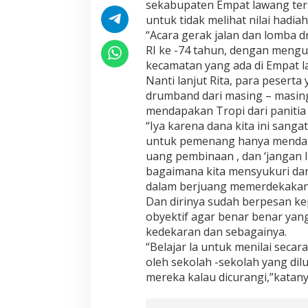
sekabupaten Empat lawang ter
untuk tidak melihat nilai hadia
“Acara gerak jalan dan lomba 
RI ke -74 tahun, dengan mengu
kecamatan yang ada di Empat 
Nanti lanjut Rita, para peserta 
drumband dari masing – masi
mendapakan Tropi dari panitia 
“Iya karena dana kita ini sang
untuk pemenang hanya mendat 
uang pembinaan , dan ‘jangan l
bagaimana kita mensyukuri da
dalam berjuang memerdekakan B
Dan dirinya sudah berpesan kep
obyektif agar benar benar yang
kedekaran dan sebagainya.
“Belajar la untuk menilai seca
oleh sekolah -sekolah yang dil
mereka kalau dicurangi,”katanya