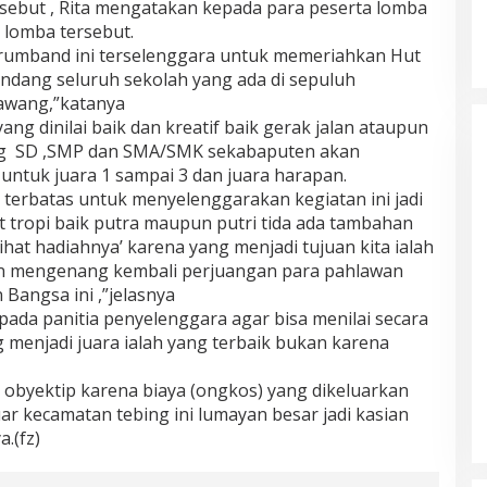
sebut , Rita mengatakan kepada para peserta lomba
h lomba tersebut.
drumband ini terselenggara untuk memeriahkan Hut
ndang seluruh sekolah yang ada di sepuluh
lawang,”katanya
yang dinilai baik dan kreatif baik gerak jalan ataupun
ng SD ,SMP dan SMA/SMK sekabaputen akan
untuk juara 1 sampai 3 dan juara harapan.
at terbatas untuk menyelenggarakan kegiatan ini jadi
tropi baik putra maupun putri tida ada tambahan
ihat hadiahnya’ karena yang menjadi tujuan kita ialah
n mengenang kembali perjuangan para pahlawan
angsa ini ,”jelasnya
ada panitia penyelenggara agar bisa menilai secara
 menjadi juara ialah yang terbaik bukan karena
ra obyektip karena biaya (ongkos) yang dikeluarkan
uar kecamatan tebing ini lumayan besar jadi kasian
.(fz)