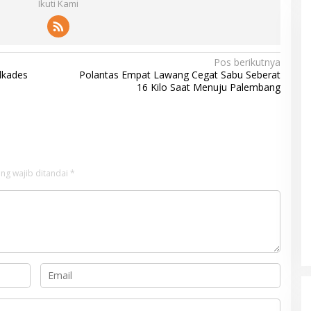
Ikuti Kami
Pos berikutnya
lkades
Polantas Empat Lawang Cegat Sabu Seberat
16 Kilo Saat Menuju Palembang
ng wajib ditandai
*