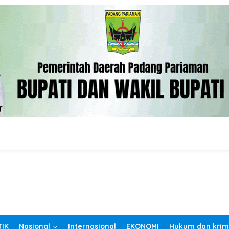
TIK
Nasional
Internasional
EKONOMI
Hukum dan krim