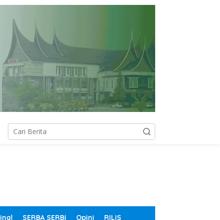
inal
SERBA SERBI
Opini
RILIS