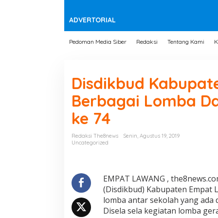
t
e
n
ADVERTORIAL
Pedoman Media Siber
Redaksi
Tentang Kami
K
Disdikbud Kabupat
Berbagai Lomba Da
ke 74
Redaksi The8news
Senin, Agustus 19, 2019
Uncategorized
EMPAT LAWANG , the8news.com
(Disdikbud) Kabupaten Empat 
lomba antar sekolah yang ada 
Disela sela kegiatan lomba ge