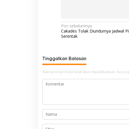
N
Pos sebelumnya
Cakades Tolak Diundurnya Jadwal Pi
a
Serentak
v
i
g
Tinggalkan Balasan
a
Alamat email Anda tidak akan dipublikasikan.
Ruas ya
s
i
p
o
s