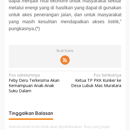
dapat menjadi nilai ekonomi untuk masyarakat sekitar
melalui energi yang di hasilkan yang dapat di gunakan
untuk akes penerangan jalan, dan untuk masyarakat
yang masih kesulitan mendapatkan akses listrik,”
pungkasnya.(*)
Ikuti Kami
N
Pos sebelumnya
Pos berikutnya
Feby Deru Terkesima Akan
Ketua TP PKK Kunker ke
a
Kemampuan Anak-Anak
Desa Lubuk Mas Muratara
v
Suku Dalam
i
g
Tinggalkan Balasan
a
s
Alamat email Anda tidak akan dipublikasikan.
Ruas yang wajib