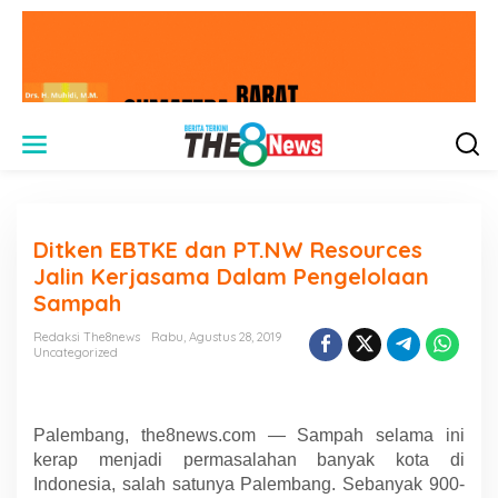
L
e
w
a
t
i
Ditken EBTKE dan PT.NW Resources
k
e
Jalin Kerjasama Dalam Pengelolaan
k
Sampah
o
n
Redaksi The8news
Rabu, Agustus 28, 2019
t
Uncategorized
e
n
Palembang, the8news.com — Sampah selama ini
kerap menjadi permasalahan banyak kota di
Indonesia, salah satunya Palembang. Sebanyak 900-