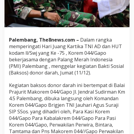
Palembang, The8news.com –
Dalam rangka
memperingati Hari Juang Kartika TNI AD dan HUT
kodam ll/Swj yang Ke -75 , Korem 044/Gapo
bekerjasama dengan Palang Merah Indonesia
(PMI) Palembang , menggelar kegiatan Bakti Sosial
(Baksos) donor darah, Jumat (11/12).
Kegiatan baksos donor darah ini bertempat di Balai
Prajurit Makorem 044/Gapo Jl. Jendral Sudirman Km
4.5 Palembang, dibuka langsung oleh Komandan
Korem 044/Gapo Brigjen TNI Jauhari Agus Suraji
SIP SSos. yang dihadiri oleh, Para Kasi Korem
044/Gapo Para Kabalakrem 044/Gapo Para Pasi
Korem 044/Gapo, Perwakilan Perwira, Bintara,
Tamtama dan Pns Makorem 044//Gapo Perwakilan