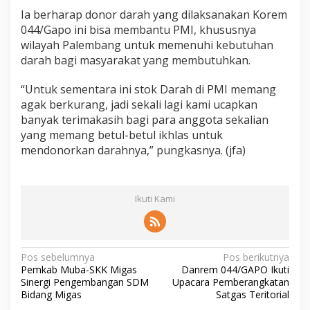
Ia berharap donor darah yang dilaksanakan Korem
044/Gapo ini bisa membantu PMI, khususnya
wilayah Palembang untuk memenuhi kebutuhan
darah bagi masyarakat yang membutuhkan.
“Untuk sementara ini stok Darah di PMI memang
agak berkurang, jadi sekali lagi kami ucapkan
banyak terimakasih bagi para anggota sekalian
yang memang betul-betul ikhlas untuk
mendonorkan darahnya,” pungkasnya. (jfa)
Ikuti Kami
N
Pos sebelumnya
Pos berikutnya
Pemkab Muba-SKK Migas
Danrem 044/GAPO Ikuti
a
Sinergi Pengembangan SDM
Upacara Pemberangkatan
v
Bidang Migas
Satgas Teritorial