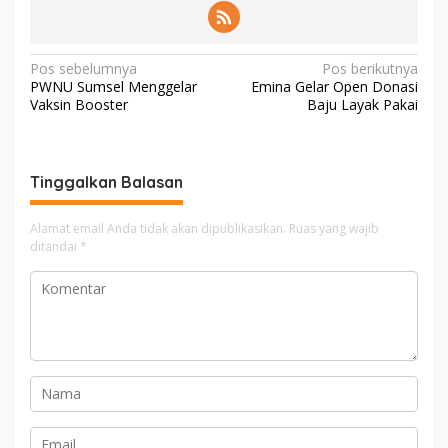
N
Pos sebelumnya
Pos berikutnya
PWNU Sumsel Menggelar
Emina Gelar Open Donasi
a
Vaksin Booster
Baju Layak Pakai
v
i
g
Tinggalkan Balasan
a
Alamat email Anda tidak akan dipublikasikan.
Ruas yang wajib
s
ditandai
*
i
p
o
s