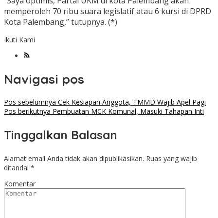
“Saya optimis, Partai UKM di kota Palembang akan
memperoleh 70 ribu suara legislatif atau 6 kursi di DPRD
Kota Palembang,” tutupnya. (*)
Ikuti Kami
Navigasi pos
Pos sebelumnya
Cek Kesiapan Anggota, TMMD Wajib Apel Pagi
Pos berikutnya
Pembuatan MCK Komunal, Masuki Tahapan Inti
Tinggalkan Balasan
Alamat email Anda tidak akan dipublikasikan.
Ruas yang wajib
ditandai
*
Komentar