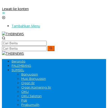
Lewati ke konten
Tambahkan Menu
Beranda
PALEMBANG
SUMSEL
Banyuasin
Musi Banyuasin
Ogan Ilir
Ogan Komering Ilir
OKU
OKU Selatan
Pali
Prabumulih