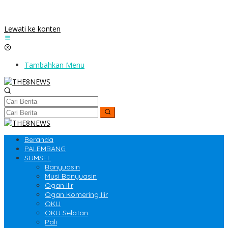
Lewati ke konten
Tambahkan Menu
Beranda
PALEMBANG
SUMSEL
Banyuasin
Musi Banyuasin
Ogan Ilir
Ogan Komering Ilir
OKU
OKU Selatan
Pali