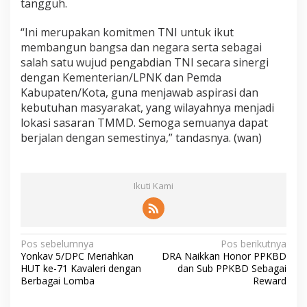
tangguh.
“Ini merupakan komitmen TNI untuk ikut
membangun bangsa dan negara serta sebagai
salah satu wujud pengabdian TNI secara sinergi
dengan Kementerian/LPNK dan Pemda
Kabupaten/Kota, guna menjawab aspirasi dan
kebutuhan masyarakat, yang wilayahnya menjadi
lokasi sasaran TMMD. Semoga semuanya dapat
berjalan dengan semestinya,” tandasnya. (wan)
Ikuti Kami
N
Pos sebelumnya
Pos berikutnya
Yonkav 5/DPC Meriahkan
DRA Naikkan Honor PPKBD
a
HUT ke-71 Kavaleri dengan
dan Sub PPKBD Sebagai
v
Berbagai Lomba
Reward
i