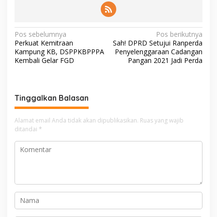
N
Pos sebelumnya
Pos berikutnya
Perkuat Kemitraan
Sah! DPRD Setujui Ranperda
a
Kampung KB, DSPPKBPPPA
Penyelenggaraan Cadangan
v
Kembali Gelar FGD
Pangan 2021 Jadi Perda
i
g
Tinggalkan Balasan
a
s
Alamat email Anda tidak akan dipublikasikan.
Ruas yang wajib
i
ditandai
*
p
o
s