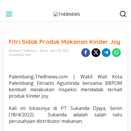
L
e
w
a
t
i
Fitri Sidak Produk Makanan Kinder Joy
k
e
Redaksi The8news
Senin, April 18, 2022
k
Uncategorized
o
n
t
e
Palembang,The8news.com | Wakil Wali Kota
n
Palembang Fitrianti Agustinda bersama BBPOM
kembali melakukan inspeksi mendadak terkait
produk Kinder Joy.
Kali ini lokasinya di PT Sukanda Djaya, Senin
(18/4/2022). Sukanda adalah salah satu
perusahaan distributor makanan.