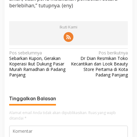
berlebihan,” tutupnya. (eny)
Ikuti Kami
N
Pos sebelumnya
Pos berikutnya
Sebarkan Kupon, Gerakan
Dr Dian Resmikan Toko
a
Koperasi Ikut Dukung Pasar
Kecantikan dan Look Beauty
v
Murah Ramadhan di Padang
Store Pertama di Kota
Panjang
Padang Panjang
i
g
a
Tinggalkan Balasan
s
i
Alamat email Anda tidak akan dipublikasikan.
Ruas yang wajib
ditandai
*
p
o