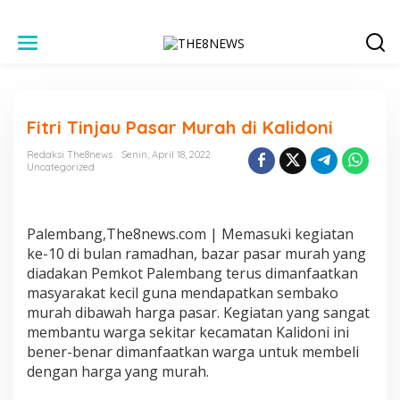
L
e
w
a
t
i
Fitri Tinjau Pasar Murah di Kalidoni
k
e
Redaksi The8news
Senin, April 18, 2022
k
Uncategorized
o
n
t
e
Palembang,The8news.com | Memasuki kegiatan
n
ke-10 di bulan ramadhan, bazar pasar murah yang
diadakan Pemkot Palembang terus dimanfaatkan
masyarakat kecil guna mendapatkan sembako
murah dibawah harga pasar. Kegiatan yang sangat
membantu warga sekitar kecamatan Kalidoni ini
bener-benar dimanfaatkan warga untuk membeli
dengan harga yang murah.