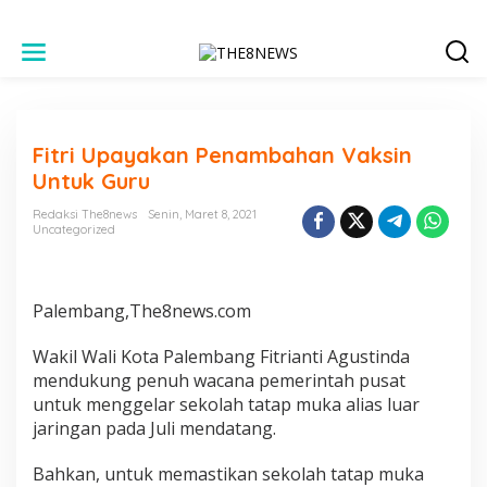
L
e
w
a
t
i
Fitri Upayakan Penambahan Vaksin
k
e
Untuk Guru
k
o
Redaksi The8news
Senin, Maret 8, 2021
n
Uncategorized
t
e
n
Palembang,The8news.com
Wakil Wali Kota Palembang Fitrianti Agustinda
mendukung penuh wacana pemerintah pusat
untuk menggelar sekolah tatap muka alias luar
jaringan pada Juli mendatang.
Bahkan, untuk memastikan sekolah tatap muka