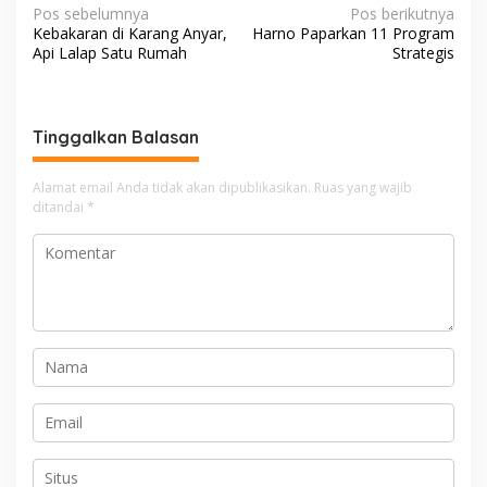
N
Pos sebelumnya
Pos berikutnya
Kebakaran di Karang Anyar,
Harno Paparkan 11 Program
a
Api Lalap Satu Rumah
Strategis
v
i
g
Tinggalkan Balasan
a
Alamat email Anda tidak akan dipublikasikan.
Ruas yang wajib
s
ditandai
*
i
p
o
s