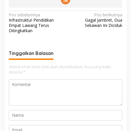
N
Pos sebelumnya
Pos berikutnya
Infrastruktur Pendidikan
Gagal Jambret, Dua
a
Empat Lawang Terus
Sekawan Ini Diciduk
v
Ditingkatkan
i
g
Tinggalkan Balasan
a
s
Alamat email Anda tidak akan dipublikasikan.
Ruas yang wajib
i
ditandai
*
p
o
s