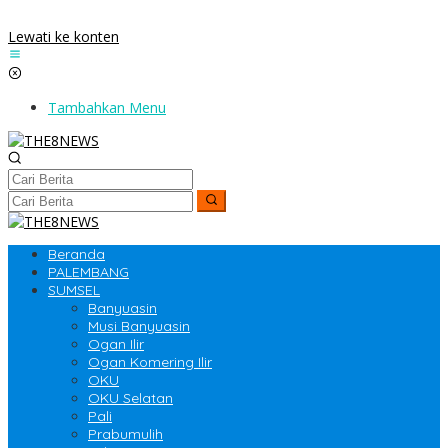
Lewati ke konten
Tambahkan Menu
Beranda
PALEMBANG
SUMSEL
Banyuasin
Musi Banyuasin
Ogan Ilir
Ogan Komering Ilir
OKU
OKU Selatan
Pali
Prabumulih