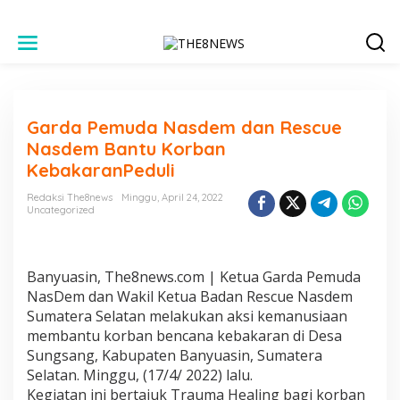
L
e
w
a
t
i
Garda Pemuda Nasdem dan Rescue
k
e
Nasdem Bantu Korban
k
KebakaranPeduli
o
n
Redaksi The8news
Minggu, April 24, 2022
t
Uncategorized
e
n
Banyuasin, The8news.com | Ketua Garda Pemuda
NasDem dan Wakil Ketua Badan Rescue Nasdem
Sumatera Selatan melakukan aksi kemanusiaan
membantu korban bencana kebakaran di Desa
Sungsang, Kabupaten Banyuasin, Sumatera
Selatan. Minggu, (17/4/ 2022) lalu.
Kegiatan ini bertajuk Trauma Healing bagi korban