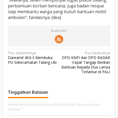
“Makanya, selain mempunyai tugas pokok bidang
perbantuan korban bencana, juga badan resque
siap membantu warga yang butuh bantuan mobil
ambulan”, tandasnya. (dea)
Ikuti Kami
N
Pos sebelumnya
Pos berikutnya
Danramil 404-3 Membuka
DPD KNPI dan DPD BADAR
a
FSI Sekecamatan Talang Ubi
Cepat Tangap Berikan
v
Bantuan Kepada Dua Lansia
Terlantar di PALI
i
g
a
Tinggalkan Balasan
s
i
Alamat email Anda tidak akan dipublikasikan.
Ruas yang wajib
ditandai
*
p