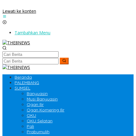
Lewati ke konten
Tambahkan Menu
Beranda
PALEMBANG
SUMSEL
Banyuasin
Musi Banyuasin
Ogan Ilir
Ogan Komering Ilir
OKU
OKU Selatan
Pali
Prabumulih