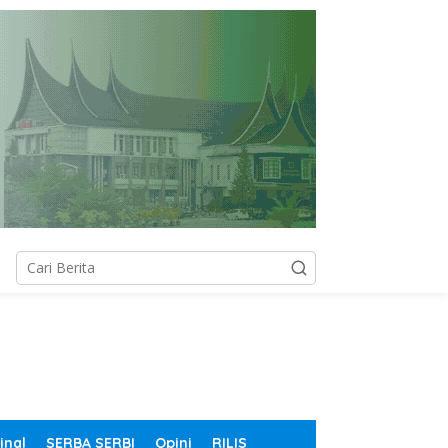
inal
SERBA SERBI
Opini
RILIS