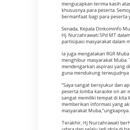
mengucapkan terima kasih atas
khususnya para peserta. Semog
bermanfaat bagi para peserta 
Senada, Kepala Dinkominfo Mub
Hj. Nurzahrawati SPd MT dala
partisipasi masyarakat dalam 
Ia juga mengatakan RGR Muba 
menghibur masyarakat Muba. T
mendengarkan aspirasi yang d
guna mendukung terwujudnya 
“Saya sangat bersyukur dan apr
peserta lomba karaoke on air i
sangat memiliki tempat di kit
memberikan informasi yang ak
masyarakat Muba,”ungkapnya.
Terakhir, Hj Nurzahrawati ber
udara dan selalu jadi idola di 