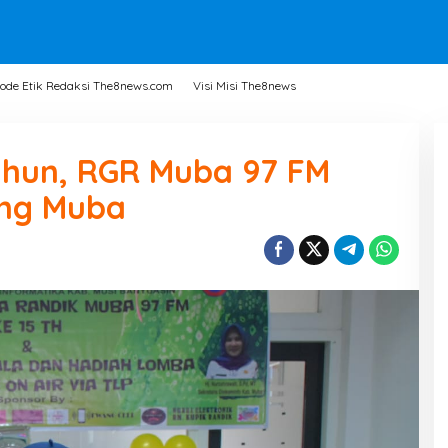
ode Etik Redaksi The8news.com
Visi Misi The8news
ahun, RGR Muba 97 FM
ang Muba