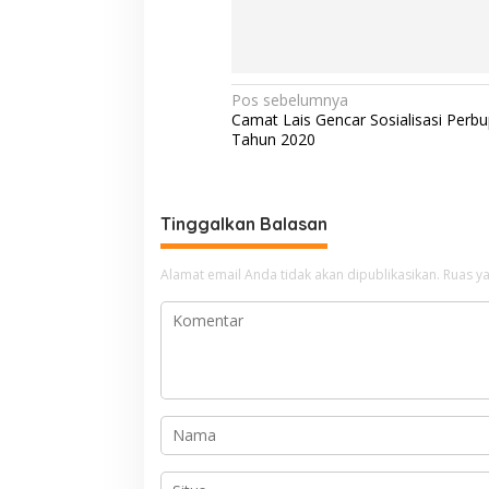
N
Pos sebelumnya
Camat Lais Gencar Sosialisasi Perb
a
Tahun 2020
v
i
g
Tinggalkan Balasan
a
Alamat email Anda tidak akan dipublikasikan.
Ruas ya
s
i
p
o
s