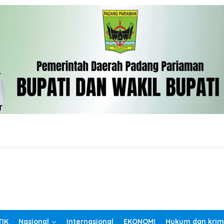
TIK
Nasional
Internasional
EKONOMI
Hukum dan krim