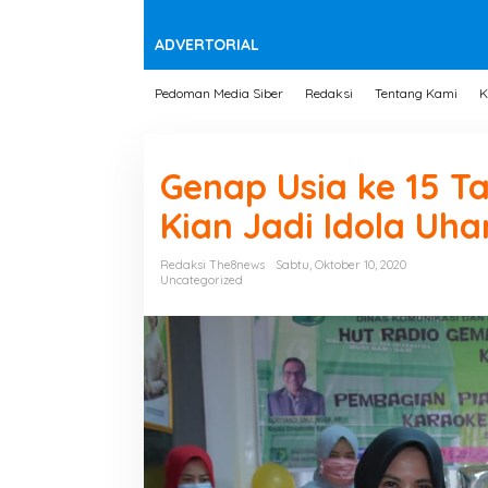
t
e
n
ADVERTORIAL
Pedoman Media Siber
Redaksi
Tentang Kami
K
Genap Usia ke 15 T
Kian Jadi Idola Uh
Redaksi The8news
Sabtu, Oktober 10, 2020
Uncategorized